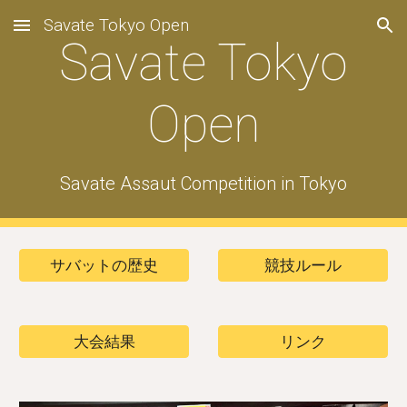
Savate Tokyo Open
Skip to main content
Skip to navigation
Savate Tokyo
Open
Savate Assaut Competition in Tokyo
サバットの歴史
競技ルール
大会結果
リンク